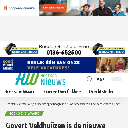
Aa
Lettergrootte
aanpassen
Hoeksche Waard
Goeree Overflakkee
Drechtsteden
Hoeksch Nieuws – Altijd als eerste op de hoogte in de Hoeksche Waard
>
Hoeksche Waard
>
Govert Veldhuijzen is de nieuwe waarnemend burgemeester van de gemeente Hoeksche Waard
HOEKSCHE WAARD
Govert Veldhuijzen is de nieuwe