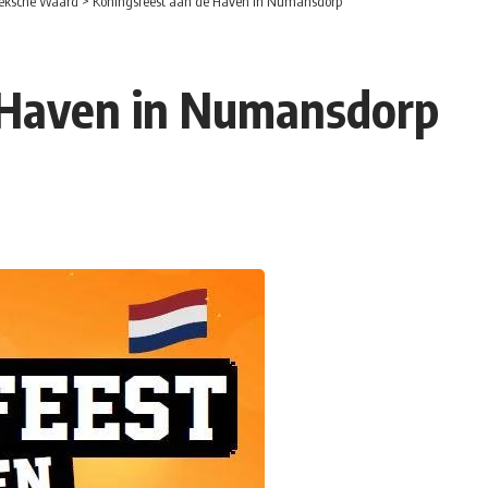
eksche Waard
>
Koningsfeest aan de Haven in Numansdorp
 Haven in Numansdorp