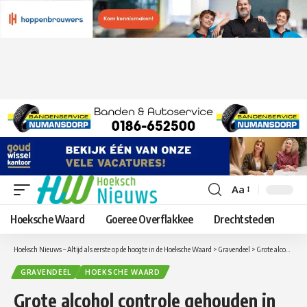
Aa
Lettergrootte
aanpassen
Hoeksche Waard
Goeree Overflakkee
Drechtsteden
Hoeksch Nieuws – Altijd als eerste op de hoogte in de Hoeksche Waard
>
Gravendeel
>
Grote alcohol controle gehouden in ’s-Gravendeel
GRAVENDEEL
HOEKSCHE WAARD
Grote alcohol controle gehouden in