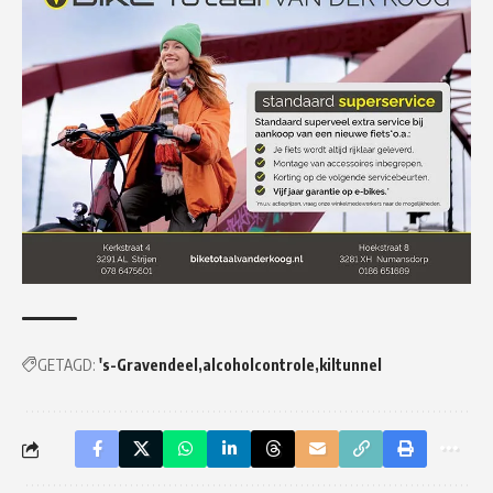
GETAGD:
's-Gravendeel
alcoholcontrole
kiltunnel