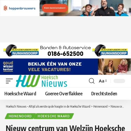
Aa
Lettergrootte
aanpassen
Hoeksche Waard
Goeree Overflakkee
Drechtsteden
Hoeksch Nieuws – Altijd als eerste op de hoogte in de Hoeksche Waard
>
Heinenoord
>
Nieuw centrum van Welzijn Hoeksche Waard in Heinenoord officieel geopend
HEINENOORD
HOEKSCHE WAARD
Nieuw centrum van Welzijn Hoeksche