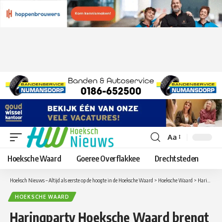
Aa
Lettergrootte
aanpassen
Hoeksche Waard
Goeree Overflakkee
Drechtsteden
Hoeksch Nieuws – Altijd als eerste op de hoogte in de Hoeksche Waard
>
Hoeksche Waard
>
Haringparty Hoeksche Waard brengt ondernemers samen en levert € 19.200 op voor goede doelen
HOEKSCHE WAARD
Haringparty Hoeksche Waard brengt