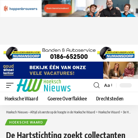
Aa
Lettergrootte
aanpassen
Hoeksche Waard
Goeree Overflakkee
Drechtsteden
Hoeksch Nieuws – Altijd als eerste op de hoogte in de Hoeksche Waard
>
Hoeksche Waard
>
De Hartstichting zoekt collectanten in Strijen, Strijensas en Maasdam
HOEKSCHE WAARD
De Hartstichting zoekt collectanten