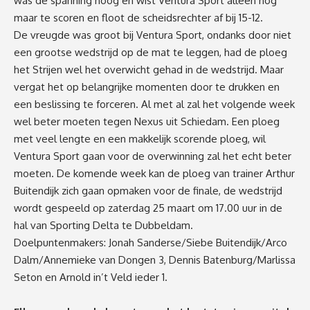
was de spanning hoog en wist Ventura Sport alleen nog
maar te scoren en floot de scheidsrechter af bij 15-12.
De vreugde was groot bij Ventura Sport, ondanks door niet
een grootse wedstrijd op de mat te leggen, had de ploeg
het Strijen wel het overwicht gehad in de wedstrijd. Maar
vergat het op belangrijke momenten door te drukken en
een beslissing te forceren. Al met al zal het volgende week
wel beter moeten tegen Nexus uit Schiedam. Een ploeg
met veel lengte en een makkelijk scorende ploeg, wil
Ventura Sport gaan voor de overwinning zal het echt beter
moeten. De komende week kan de ploeg van trainer Arthur
Buitendijk zich gaan opmaken voor de finale, de wedstrijd
wordt gespeeld op zaterdag 25 maart om 17.00 uur in de
hal van Sporting Delta te Dubbeldam.
Doelpuntenmakers: Jonah Sanderse/Siebe Buitendijk/Arco
Dalm/Annemieke van Dongen 3, Dennis Batenburg/Marlissa
Seton en Arnold in’t Veld ieder 1.