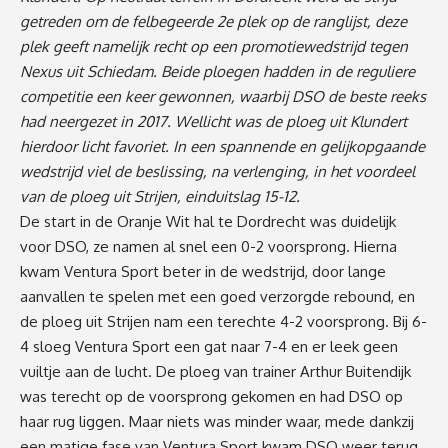
getreden om de felbegeerde 2e plek op de ranglijst, deze
plek geeft namelijk recht op een promotiewedstrijd tegen
Nexus uit Schiedam. Beide ploegen hadden in de reguliere
competitie een keer gewonnen, waarbij DSO de beste reeks
had neergezet in 2017. Wellicht was de ploeg uit Klundert
hierdoor licht favoriet. In een spannende en gelijkopgaande
wedstrijd viel de beslissing, na verlenging, in het voordeel
van de ploeg uit Strijen, einduitslag 15-12.
De start in de Oranje Wit hal te Dordrecht was duidelijk
voor DSO, ze namen al snel een 0-2 voorsprong. Hierna
kwam Ventura Sport beter in de wedstrijd, door lange
aanvallen te spelen met een goed verzorgde rebound, en
de ploeg uit Strijen nam een terechte 4-2 voorsprong. Bij 6-
4 sloeg Ventura Sport een gat naar 7-4 en er leek geen
vuiltje aan de lucht. De ploeg van trainer Arthur Buitendijk
was terecht op de voorsprong gekomen en had DSO op
haar rug liggen. Maar niets was minder waar, mede dankzij
een matige fase van Ventura Sport kwam DSO weer terug