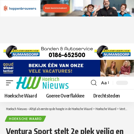
Aa
Lettergrootte
aanpassen
Hoeksche Waard
Goeree Overflakkee
Drechtsteden
Hoeksch Nieuws – Altijd als eerste op de hoogte in de Hoeksche Waard
>
Hoeksche Waard
>
Ventura Sport stelt 2e plek veilig en is door naar de finale
HOEKSCHE WAARD
Ventura Sport stelt 2e plek veilig en