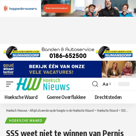
Aa
Lettergrootte
aanpassen
Hoeksche Waard
Goeree Overflakkee
Drechtsteden
Hoeksch Nieuws – Altijd als eerste op de hoogte in de Hoeksche Waard
>
Hoeksche Waard
>
SSS weet niet te winnen van Pernis
HOEKSCHE WAARD
SSS weet niet te winnen van Pernis