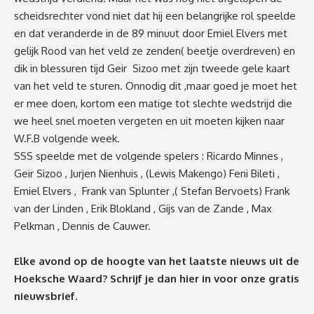
scheidsrechter vond niet dat hij een belangrijke rol speelde
en dat veranderde in de 89 minuut door Emiel Elvers met
gelijk Rood van het veld ze zenden( beetje overdreven) en
dik in blessuren tijd Geir Sizoo met zijn tweede gele kaart
van het veld te sturen. Onnodig dit ,maar goed je moet het
er mee doen, kortom een matige tot slechte wedstrijd die
we heel snel moeten vergeten en uit moeten kijken naar
W.F.B volgende week.
SSS speelde met de volgende spelers : Ricardo Minnes ,
Geir Sizoo , Jurjen Nienhuis , (Lewis Makengo) Feni Bileti ,
Emiel Elvers , Frank van Splunter ,( Stefan Bervoets) Frank
van der Linden , Erik Blokland , Gijs van de Zande , Max
Pelkman , Dennis de Cauwer.
Elke avond op de hoogte van het laatste nieuws uit de
Hoeksche Waard? Schrijf je dan
hier
in voor onze gratis
nieuwsbrief.