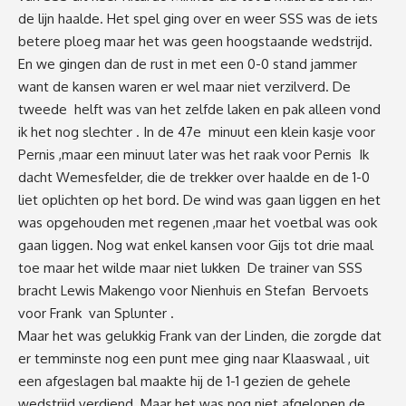
de lijn haalde. Het spel ging over en weer SSS was de iets
betere ploeg maar het was geen hoogstaande wedstrijd.
En we gingen dan de rust in met een 0-0 stand jammer
want de kansen waren er wel maar niet verzilverd. De
tweede helft was van het zelfde laken en pak alleen vond
ik het nog slechter . In de 47e minuut een klein kasje voor
Pernis ,maar een minuut later was het raak voor Pernis Ik
dacht Wemesfelder, die de trekker over haalde en de 1-0
liet oplichten op het bord. De wind was gaan liggen en het
was opgehouden met regenen ,maar het voetbal was ook
gaan liggen. Nog wat enkel kansen voor Gijs tot drie maal
toe maar het wilde maar niet lukken De trainer van SSS
bracht Lewis Makengo voor Nienhuis en Stefan Bervoets
voor Frank van Splunter .
Maar het was gelukkig Frank van der Linden, die zorgde dat
er temminste nog een punt mee ging naar Klaaswaal , uit
een afgeslagen bal maakte hij de 1-1 gezien de gehele
wedstrijd verdiend. Maar het was nog niet afgelopen de