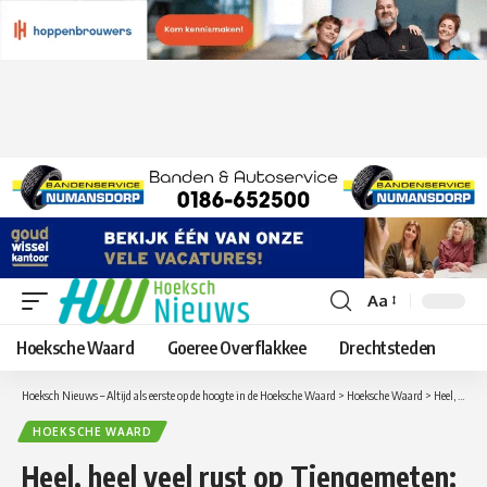
Aa
Lettergrootte
aanpassen
Hoeksche Waard
Goeree Overflakkee
Drechtsteden
Hoeksch Nieuws – Altijd als eerste op de hoogte in de Hoeksche Waard
>
Hoeksche Waard
>
Heel, heel veel rust op Tiengemeten: ‘Mijn ondernemershart bloedt’
HOEKSCHE WAARD
Heel, heel veel rust op Tiengemeten: