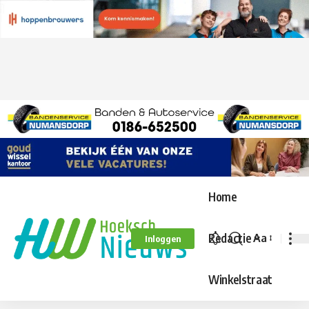
Home
Redactie
Aa
Inloggen
Lettergroo
aanpassen
Winkelstraat