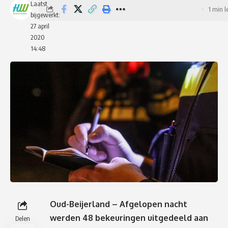
Laatst
1 min l
bijgewerkt:
27 april
2020
14:48
Oud-Beijerland – Afgelopen nacht
werden 48 bekeuringen uitgedeeld aan
Delen