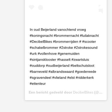
In oud Beijerland vanochtend vroeg
#koningsnacht #brommernacht #luilaknacht
#DecibelBikes #brommerrijden # #scooter
#schakelbrommer #2stroke #2strokesound
#urk #vollenhove #genemuiden
#sintjansklooster #hasselt #zwartsluis
#ouddorp #oudbeijerland #beltschutsloot
#barneveld #albrandswaard #goedereede
#sgravendeel #vlieland #elst #ridderkerk
#ettenleur
Een bericht gedeeld door
DecibelBikes
(@decibelbikes) op