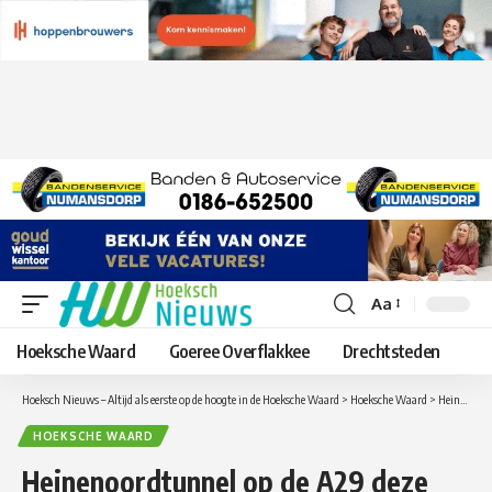
Aa
Lettergrootte
aanpassen
Hoeksche Waard
Goeree Overflakkee
Drechtsteden
Hoeksch Nieuws – Altijd als eerste op de hoogte in de Hoeksche Waard
>
Hoeksche Waard
>
Heinenoordtunnel op de A29 deze week twee nachten afgesloten
HOEKSCHE WAARD
Heinenoordtunnel op de A29 deze