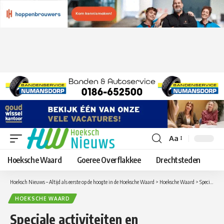
Aa
Lettergrootte
aanpassen
Hoeksche Waard
Goeree Overflakkee
Drechtsteden
Hoeksch Nieuws – Altijd als eerste op de hoogte in de Hoeksche Waard
>
Hoeksche Waard
>
Speciale activiteiten en openingstijden tijdens kerstvakantie op Tiengemeten
HOEKSCHE WAARD
Speciale activiteiten en