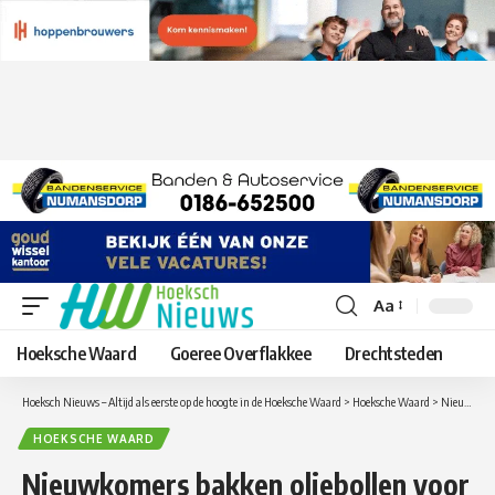
Aa
Lettergrootte
aanpassen
Hoeksche Waard
Goeree Overflakkee
Drechtsteden
Hoeksch Nieuws – Altijd als eerste op de hoogte in de Hoeksche Waard
>
Hoeksche Waard
>
Nieuwkomers bakken oliebollen voor bezoekers servicepunten gemeente Hoeksche Waard
HOEKSCHE WAARD
Nieuwkomers bakken oliebollen voor