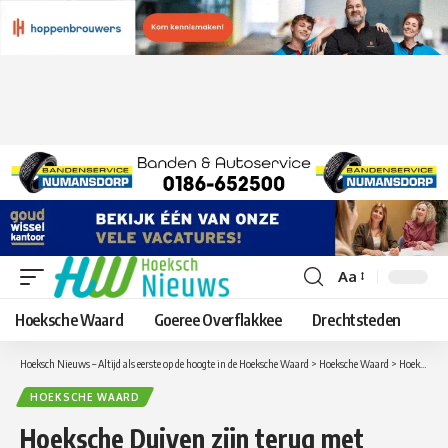
Aa
Lettergrootte
aanpassen
Hoeksche Waard
Goeree Overflakkee
Drechtsteden
Hoeksch Nieuws – Altijd als eerste op de hoogte in de Hoeksche Waard
>
Hoeksche Waard
>
Hoeksche Duiven zijn terug met musical Kookpunt
HOEKSCHE WAARD
Hoeksche Duiven zijn terug met