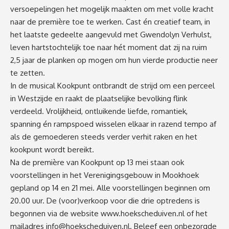
versoepelingen het mogelijk maakten om met volle kracht
naar de première toe te werken. Cast én creatief team, in
het laatste gedeelte aangevuld met Gwendolyn Verhulst,
leven hartstochtelijk toe naar hét moment dat zij na ruim
2,5 jaar de planken op mogen om hun vierde productie neer
te zetten.
In de musical Kookpunt ontbrandt de strijd om een perceel
in Westzijde en raakt de plaatselijke bevolking flink
verdeeld. Vrolijkheid, ontluikende liefde, romantiek,
spanning én rampspoed wisselen elkaar in razend tempo af
als de gemoederen steeds verder verhit raken en het
kookpunt wordt bereikt.
Na de première van Kookpunt op 13 mei staan ook
voorstellingen in het Verenigingsgebouw in Mookhoek
gepland op 14 en 21 mei. Alle voorstellingen beginnen om
20.00 uur. De (voor)verkoop voor die drie optredens is
begonnen via de website
www.hoekscheduiven.nl
of het
mailadres
info@hoekscheduiven.nl
. Beleef een onbezorgde