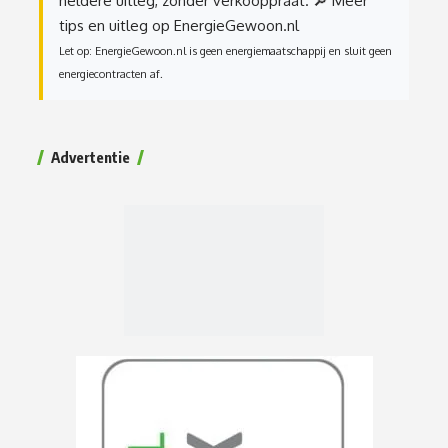
heldere uitleg, zonder verkooppraat.
🔎 Meer
tips en uitleg op EnergieGewoon.nl
Let op: EnergieGewoon.nl is geen energiemaatschappij en sluit geen
energiecontracten af.
Advertentie