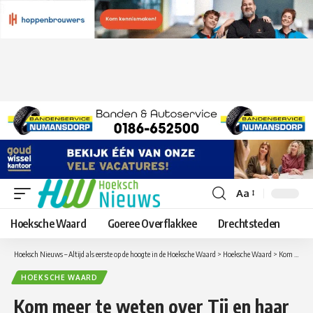
Aa
Lettergrootte
aanpassen
Hoeksche Waard
Goeree Overflakkee
Drechtsteden
Hoeksch Nieuws – Altijd als eerste op de hoogte in de Hoeksche Waard
>
Hoeksche Waard
>
Kom meer te weten over Tij en haar gevleugelde bezoekers tijdens een excursie!
HOEKSCHE WAARD
Kom meer te weten over Tij en haar