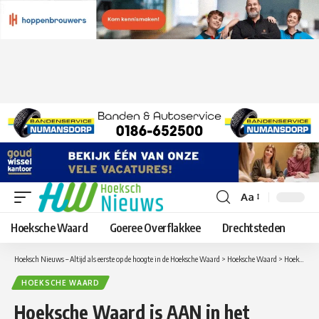
Aa
Lettergrootte
aanpassen
Hoeksche Waard
Goeree Overflakkee
Drechtsteden
Hoeksch Nieuws – Altijd als eerste op de hoogte in de Hoeksche Waard
>
Hoeksche Waard
>
Hoeksche Waard is AAN in het donker!
HOEKSCHE WAARD
Hoeksche Waard is AAN in het