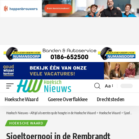
Aa
Lettergrootte
aanpassen
Hoeksche Waard
Goeree Overflakkee
Drechtsteden
Hoeksch Nieuws – Altijd als eerste op de hoogte in de Hoeksche Waard
>
Hoeksche Waard
>
Sjoeltoernooi in de Rembrandt
HOEKSCHE WAARD
Sjoeltoernooi in de Rembrandt