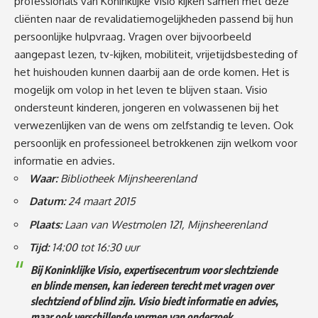
professionals van Koninklijke Visio kijken samen met deze
cliënten naar de revalidatiemogelijkheden passend bij hun
persoonlijke hulpvraag. Vragen over bijvoorbeeld
aangepast lezen, tv-kijken, mobiliteit, vrijetijdsbesteding of
het huishouden kunnen daarbij aan de orde komen. Het is
mogelijk om volop in het leven te blijven staan. Visio
ondersteunt kinderen, jongeren en volwassenen bij het
verwezenlijken van de wens om zelfstandig te leven. Ook
persoonlijk en professioneel betrokkenen zijn welkom voor
informatie en advies.
Waar:
Bibliotheek Mijnsheerenland
Datum:
24 maart 2015
Plaats:
Laan van Westmolen 121, Mijnsheerenland
Tijd:
14:00 tot 16:30 uur
Bij
Koninklijke Visio
, expertisecentrum voor slechtziende
en blinde mensen, kan iedereen terecht met vragen over
slechtziend of blind zijn. Visio biedt informatie en advies,
maar ook verschillende vormen van onderzoek,