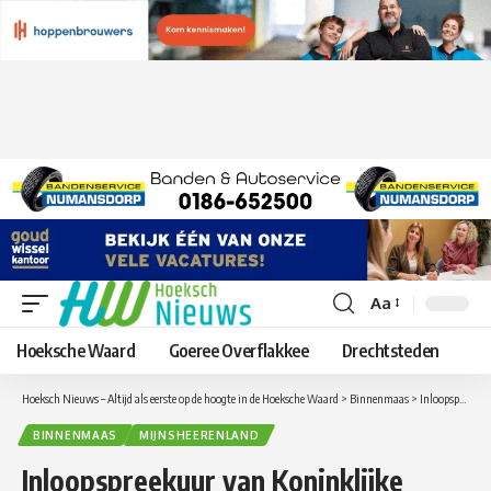
Aa
Lettergrootte
aanpassen
Hoeksche Waard
Goeree Overflakkee
Drechtsteden
Hoeksch Nieuws – Altijd als eerste op de hoogte in de Hoeksche Waard
>
Binnenmaas
>
Inloopspreekuur van Koninklijke Visio op 24 maart in Mijnsheerenland
BINNENMAAS
MIJNSHEERENLAND
Inloopspreekuur van Koninklijke