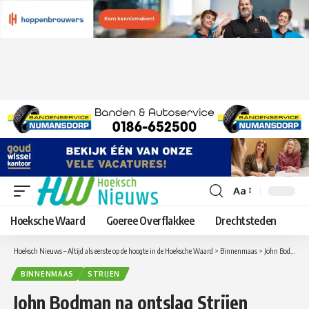
Aa
Lettergrootte
aanpassen
Hoeksche Waard
Goeree Overflakkee
Drechtsteden
Hoeksch Nieuws – Altijd als eerste op de hoogte in de Hoeksche Waard
>
Binnenmaas
>
John Bodman na ontslag Strijen nieuwe Technisch Jeugdcoördinator bij FC Binnenmaas
BINNENMAAS
STRIJEN
John Bodman na ontslag Strijen