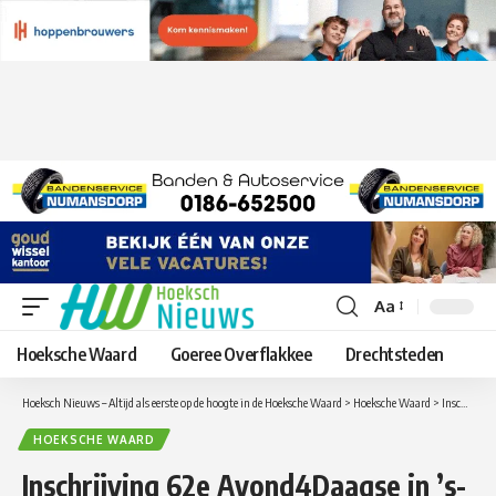
Aa
Lettergrootte
aanpassen
Hoeksche Waard
Goeree Overflakkee
Drechtsteden
Hoeksch Nieuws – Altijd als eerste op de hoogte in de Hoeksche Waard
>
Hoeksche Waard
>
Inschrijving 62e Avond4Daagse in ’s-Gravendeel geopend
HOEKSCHE WAARD
Inschrijving 62e Avond4Daagse in ’s-