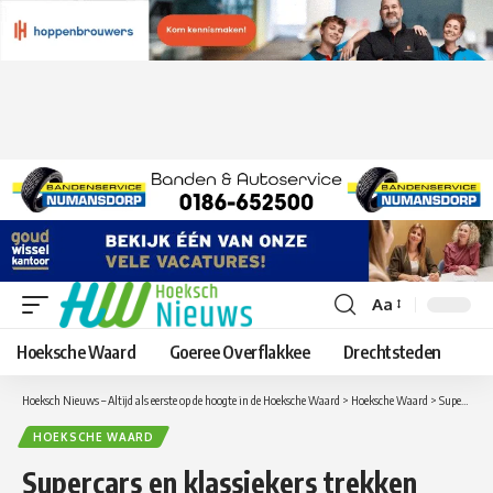
Aa
Lettergrootte
aanpassen
Hoeksche Waard
Goeree Overflakkee
Drechtsteden
Hoeksch Nieuws – Altijd als eerste op de hoogte in de Hoeksche Waard
>
Hoeksche Waard
>
Supercars en klassiekers trekken veel bekijks in West-Voorstraat van Oud-Beijerland
HOEKSCHE WAARD
Supercars en klassiekers trekken