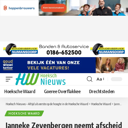
Aa
Lettergrootte
aanpassen
Hoeksche Waard
Goeree Overflakkee
Drechtsteden
Hoeksch Nieuws – Altijd als eerste op de hoogte in de Hoeksche Waard
>
Hoeksche Waard
>
Janneke Zevenbergen neemt afscheid als voorzitter van de Coöperatie Collectief Hoeksche Waard (CCHW)
HOEKSCHE WAARD
Janneke Zevenbergen neemt afscheid