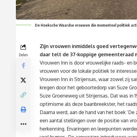
De Hoeksche Waardse vrouwen die momenteel politiek actie
Zijn vrouwen inmiddels goed vertegenwo
daar telt de 37-koppige gemeenteraad 
Delen
Vrouwen Inn is door vrouwelijke raads- en
vrouwen voor de lokale politiek te interesse
Vrouwen Inn in Strijensas, waar zowel zij 
kregen door het geboortedorp van Suze G
Suze Groeneweg uit Strijensas. Dat was in 1
optimisme als deze baanbreekster, het raad
Daarna werd, aan de hand van het boek ‘De z
een aantal stellingen over de positie van vr
herkenning. Ervaringen en leerpunten wer