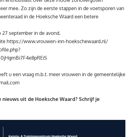
en enthousiast over deze mooie zonovergoten
er mee. Zo zijn de eerste stappen in de voetsporen van
eenteraad in de Hoeksche Waard een betere
p 27 september in de avond.
ite
https://www.vrouwen-inn-hoekschewaard.nl/
file.php?
_0jHgmBi7F4e8pREiS
eft u een vraag m.b.t. meer vrouwen in de gemeentelijke
mail.com
 nieuws uit de Hoeksche Waard? Schrijf je