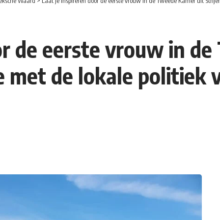
eksche Waard
>
Laat je inspireren door de eerste vrouw in de Tweede Kamer uit Stri
oor de eerste vrouw in d
e met de lokale politiek