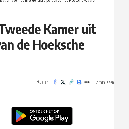
jensas en doe mee met de lokale politiek van de Hoeksche Waard!
e Tweede Kamer uit
 van de Hoeksche
2 min lezen
Delen