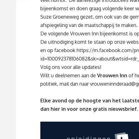
veel humor. De aanwezige introducees war
bijeenkomst en doen graag volgende keer we
Suze Groeneweg gezet, om ook van de gem
afspiegeling van de maatschappij te maken.
De volgende Vrouwen Inn bijeenkomst is o
De uitnodiging komt te staan op onze webs
en op facebook
https://m.facebook.com/pro
id=100092378106082&sk=about&wtsid=rdr
Volg ons voor alle updates!
Wilt u deelnemen aan de
Vrouwen Inn
of he
politiek, mail dan naar
vrouweninnderaad@g
Elke avond op de hoogte van het laatste
dan
hier
in voor onze gratis nieuwsbrief.