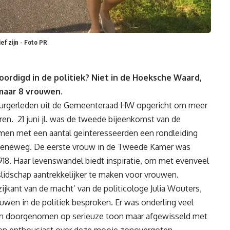
f zijn - Foto PR
ordigd in de politiek? Niet in de Hoeksche Waard,
maar 8 vrouwen.
 burgerleden uit de Gemeenteraad HW opgericht om meer
ren. 21 juni jl. was de tweede bijeenkomst van de
samen met een aantal geinteresseerden een rondleiding
roeneweg.
De eerste vrouw in de Tweede Kamer was
918.
Haar levenswandel biedt inspiratie, om met evenveel
slidschap aantrekkelijker te maken voor vrouwen.
ijkant van de macht’ van de politicologe Julia Wouters,
ouwen in de politiek besproken. Er was onderling veel
den doorgenomen op serieuze toon maar afgewisseld met