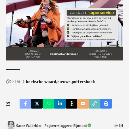
GETAGD:
hoeksche waard
nieuws
puttershoek
Sanne Waldekker - Regioverslaggever Rijnmond