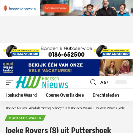
Aa
Lettergrootte
aanpassen
Hoeksche Waard
Goeree Overflakkee
Drechtsteden
Hoeksch Nieuws – Altijd als eerste op de hoogte in de Hoeksche Waard
>
Hoeksche Waard
>
Joeke Rovers (8) uit Puttershoek doet waar veel meisjes van dromen: internationaal topmodel zijn
HOEKSCHE WAARD
Joeke Rovers (8) uit Puttershoek