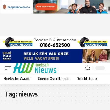
Hoeksche Waard
Goeree Overflakkee
Drechtsteden
Tag:
nieuws