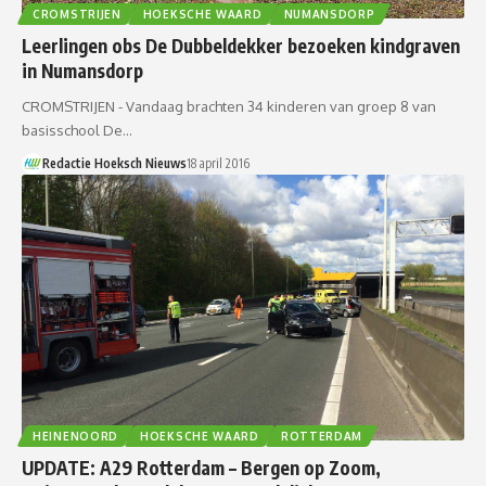
CROMSTRIJEN
HOEKSCHE WAARD
NUMANSDORP
Leerlingen obs De Dubbeldekker bezoeken kindgraven
in Numansdorp
CROMSTRIJEN - Vandaag brachten 34 kinderen van groep 8 van
basisschool De…
Redactie Hoeksch Nieuws
18 april 2016
HEINENOORD
HOEKSCHE WAARD
ROTTERDAM
UPDATE: A29 Rotterdam – Bergen op Zoom,