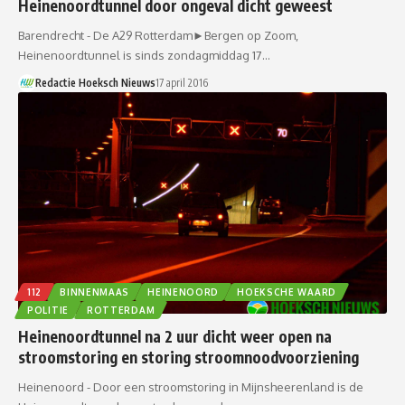
Heinenoordtunnel door ongeval dicht geweest
Barendrecht - De A29 Rotterdam►Bergen op Zoom,
Heinenoordtunnel is sinds zondagmiddag 17…
Redactie Hoeksch Nieuws
17 april 2016
112
BINNENMAAS
HEINENOORD
HOEKSCHE WAARD
POLITIE
ROTTERDAM
Heinenoordtunnel na 2 uur dicht weer open na
stroomstoring en storing stroomnoodvoorziening
Heinenoord - Door een stroomstoring in Mijnsheerenland is de