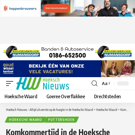
Aa
Lettergrootte
aanpassen
Hoeksche Waard
Goeree Overflakkee
Drechtsteden
Hoeksch Nieuws – Altijd als eerste op de hoogte in de Hoeksche Waard
>
Hoeksche Waard
>
Komkommertijd in de Hoeksche Waard – Krokodil in de Oude Maas bij haven Puttershoek
HOEKSCHE WAARD
PUTTERSHOEK
Komkommertijd in de Hoeksche