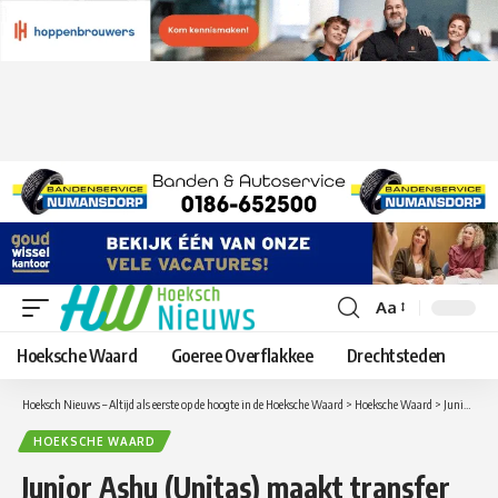
Aa
Lettergrootte
aanpassen
Hoeksche Waard
Goeree Overflakkee
Drechtsteden
Hoeksch Nieuws – Altijd als eerste op de hoogte in de Hoeksche Waard
>
Hoeksche Waard
>
Junior Ashu (Unitas) maakt transfer naar Heinenoord
HOEKSCHE WAARD
Junior Ashu (Unitas) maakt transfer