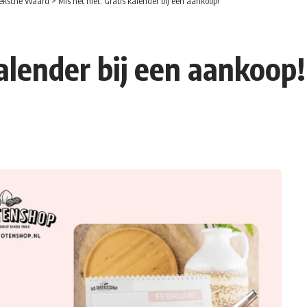
eksche Waard
>
Mis het niet: Gratis kalender bij een aankoop!
kalender bij een aankoop!