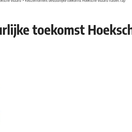
eksche Waard
>
Keuzemoment bestuurlijke toekomst Hoeksche Waard nadert rap
lijke toekomst Hoeksc