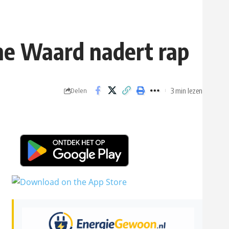
he Waard nadert rap
3 min lezen
Delen