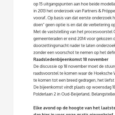
op 15 uitgangspunten aan hoe beide modelle
in 2013 het onderzoek van Partners & Pröppe
vooraf. Op basis van dat eerste onderzoek 
doen” geen optie is en dat de verbetering o
Met de vaststelling van het procesvoorstel
gemeenteraden er eind 2014 voor gekozen
doorzettingsmacht nader te laten onderzoek
zonder een voorschot te nemen op het defini
Raadsledenbijeenkomst 18 november
De discussie op 18 november moet de stuurg
raadsvoorstel te komen waar de Hoeksche Wa
te komen tot een breed gedragen, het liefs
De bijeenkomst vindt plaats op woensdag 1
Polderlaan 2 in Oud-Beijerland. Belangstell
Elke avond op de hoogte van het laatste
dan
hier
in voor onze gratis nieuwsbrief.