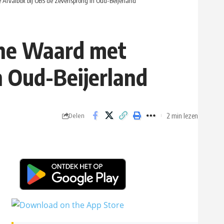
e Afvalbox bij OBS de Zevensprong in Oud-Beijerland
sche Waard met
n Oud-Beijerland
2 min lezen
Delen