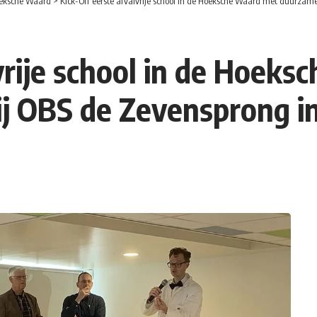
eksche Waard
>
Kick-Off eerste afvalvrije school in de Hoeksche Waard met duurzam
lvrije school in de Hoek
j OBS de Zevensprong i