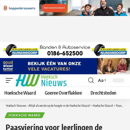
Aa
Lettergrootte
aanpassen
Hoeksche Waard
Goeree Overflakkee
Drechtsteden
Hoeksch Nieuws – Altijd als eerste op de hoogte in de Hoeksche Waard
>
Hoeksche Waard
>
Paasviering voor leerlingen de Bouwsteen in de Ontmoetingskerk in ‘s-Gravendeel
HOEKSCHE WAARD
Paasviering voor leerlingen de