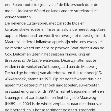
een Solex-route te rijden vanaf de Kikkershoek door de
mooie Hoeksche Waard en langs andere streekproduct
verkooppunten.
De bekende Elstar-appel, met zijn rode blos en
karakteristieke zoete en frisse smaak, is de meest populaire
appel in Nederland en wordt verreweg het meest geteeld.
Maar ook andere Hollandse appels zijn minstens evenveel
de moeite waard om eens te proeven. Wat dacht u van de
Cox, Delcorf en later in het seizoen Pinova, King en
Braeburn,
of de Conference-peer
. Deze zijn allemaal te
vinden in de winkel en/of boomgaard aan de Maasweg
.
De huidige boerderij van akkerbouw- en fruitteelbedrijf
De
Kikkershoek
, stamt uit
1931. Op dit bedrijf wordt dus niet
alleen fruit geteeld, maar ook aardappelen, suikerbieten,
graszaad en graan. Sinds 1997 is Jeanet begonnen met een
kraampje met aardappelen en fruit langs de Maasweg
(N489). In 2004 is de winkel verplaatst naar de schuur van
de boerderij en is het assortiment gestaag uitgebreid.