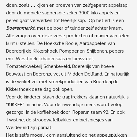
doen, zoals
…
kijken en proeven van zelfgeperst appelsap
door de mobiele sappersdie zeker 3000 kilo appels en
peren gaat verwerken tot Heerlijk sap.
Op het erf is een
Boerenmarkt,
met de boer of tuinder zelf achter kraam
.
Alle vragen over deze verse producten of manier van telen
kunt u stellen. De Hoeksche Rooie, Aardappelen van
Boerderij de Kikkershoek, Pompoenen, Snijbonen, pepers
enz. Westhoek schapenkaas en lamsvlees,
Tomatenkwekerij Schenkeveld, Boerenijs van hoeve
Bouwlust en Boerenzuivel uit Midden Delfland. En natuurlijk
is de winkel vol met streekproducten van Boerderij de
Kikkershoek deze dag ook open.
Voor de kinderen staan de traptrekkers klaar en natuurlijk is
“KIKKER” in actie. Voor de inwendige mens wordt volop
gezorgd in de koffiehoek door Roparun team 92. En ook
Twistine, de stroopwafelbakker en biefspiesjes van
Weiderund zijn paraat.
Het is zelfs mogelijk om aansluitend op het appelsplukken