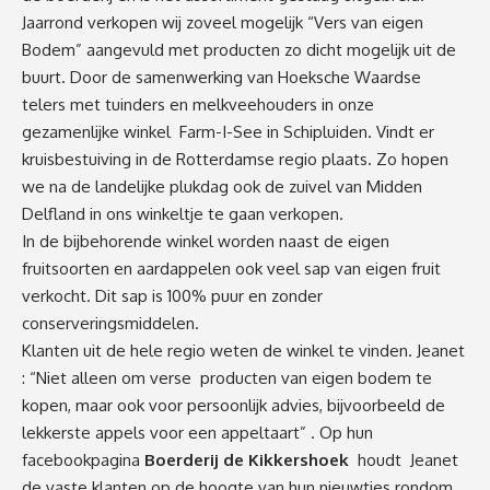
Jaarrond verkopen wij zoveel mogelijk “Vers van eigen
Bodem” aangevuld met producten zo dicht mogelijk uit de
buurt. Door de samenwerking van Hoeksche Waardse
telers met tuinders en melkveehouders in onze
gezamenlijke winkel Farm-I-See in Schipluiden. Vindt er
kruisbestuiving in de Rotterdamse regio plaats. Zo hopen
we na de landelijke plukdag ook de zuivel van Midden
Delfland in ons winkeltje te gaan verkopen.
In de bijbehorende winkel worden naast de eigen
fruitsoorten en aardappelen ook veel sap van eigen fruit
verkocht. Dit sap is 100% puur en zonder
conserveringsmiddelen.
Klanten uit de hele regio weten de winkel te vinden. Jeanet
: “Niet alleen om verse producten van eigen bodem te
kopen, maar ook voor persoonlijk advies, bijvoorbeeld de
lekkerste appels voor een appeltaart” . Op hun
facebookpagina
Boerderij de Kikkershoek
houdt Jeanet
de vaste klanten op de hoogte van hun nieuwtjes rondom