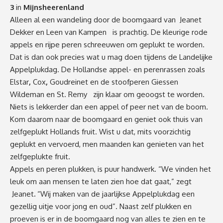
3
in
Mijnsheerenland
Alleen al een wandeling door de boomgaard van Jeanet
Dekker en Leen van Kampen is prachtig. De kleurige rode
appels en rijpe peren schreeuwen om geplukt te worden.
Dat is dan ook precies wat u mag doen tijdens de Landelijke
Appelplukdag. De Hollandse appel- en perenrassen zoals
Elstar
,
Cox
,
Goudreinet en de stoofperen Giessen
Wildeman en St. Remy zijn klaar om geoogst te worden.
Niets is lekkerder dan een appel of peer net van de boom.
Kom daarom naar de boomgaard en geniet ook thuis van
zelfgeplukt Hollands fruit. Wist u dat, mits voorzichtig
geplukt en vervoerd, men maanden kan genieten van het
zelfgeplukte fruit.
Appels en peren plukken, is puur handwerk. “We vinden het
leuk om aan mensen te laten zien hoe dat gaat,” zegt
Jeanet
.
“Wij maken van de jaarlijkse Appelplukdag een
gezellig uitje voor jong en oud”. Naast zelf plukken en
proeven is er in de boomgaard nog van alles te zien en te