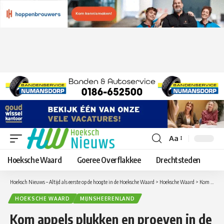
Aa
Lettergrootte
aanpassen
Hoeksche Waard
Goeree Overflakkee
Drechtsteden
Hoeksch Nieuws – Altijd als eerste op de hoogte in de Hoeksche Waard
>
Hoeksche Waard
>
Kom appels plukken en proeven in de boomgaard in Mijnsheerenland
HOEKSCHE WAARD
MIJNSHEERENLAND
Kom appels plukken en proeven in de