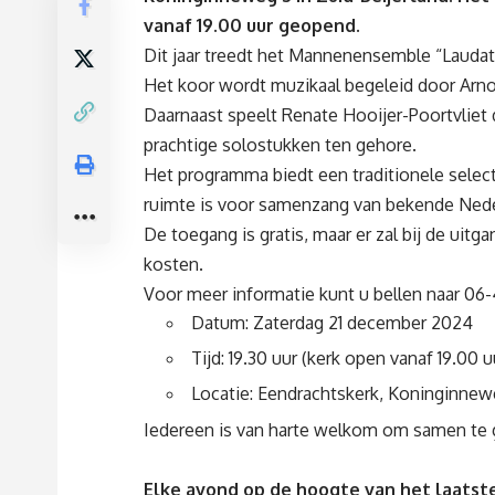
vanaf 19.00 uur geopend.
Dit jaar treedt het Mannenensemble “Laudate”
Het koor wordt muzikaal begeleid door Arno
Daarnaast speelt Renate Hooijer-Poortvliet
prachtige solostukken ten gehore.
Het programma biedt een traditionele select
ruimte is voor samenzang van bekende Nede
De toegang is gratis, maar er zal bij de uit
kosten.
Voor meer informatie kunt u bellen naar 06
Datum: Zaterdag 21 december 2024
Tijd: 19.30 uur (kerk open vanaf 19.00 u
Locatie: Eendrachtskerk, Koninginnewe
Iedereen is van harte welkom om samen te g
Elke avond op de hoogte van het laatste