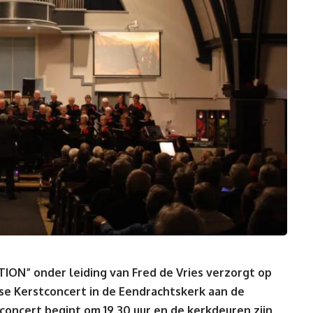
TION” onder leiding van Fred de Vries verzorgt op
se Kerstconcert in de Eendrachtskerk aan de
 concert begint om 19.30 uur en de kerkdeuren zijn