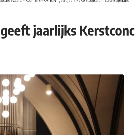
eksche Waard
>
Koor “INSPIRATION” geeft jaarlijks Kerstconcert in Zuid-Beijerland
eft jaarlijks Kerstconce