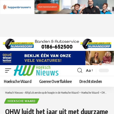
Aa
Lettergrootte
aanpassen
Hoeksche Waard
Goeree Overflakkee
Drechtsteden
Hoeksch Nieuws – Altijd als eerste op de hoogte in de Hoeksche Waard
>
Hoeksche Waard
>
OHW luidt het jaar uit met duurzame boodschap van serie-ondernemer Leen Zevenbergen
HOEKSCHE WAARD
OHW luidt het jaar uit met duurzame