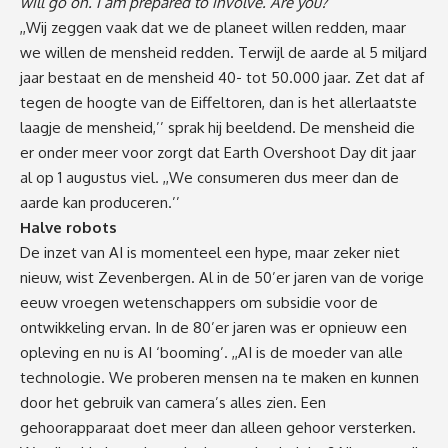
will go on. I am prepared to involve.
Are you?’
,,Wij zeggen vaak dat we de planeet willen redden, maar
we willen de mensheid redden. Terwijl de aarde al 5 miljard
jaar bestaat en de mensheid 40- tot 50.000 jaar. Zet dat af
tegen de hoogte van de Eiffeltoren, dan is het allerlaatste
laagje de mensheid,’’ sprak hij beeldend. De mensheid die
er onder meer voor zorgt dat Earth Overshoot Day dit jaar
al
op 1 augustus
viel. ,,We consumeren dus meer dan de
aarde kan produceren.’’
Halve robots
De inzet van AI is momenteel een hype, maar zeker niet
nieuw, wist Zevenbergen. Al in de 50’er jaren van de vorige
eeuw vroegen wetenschappers om subsidie voor de
ontwikkeling ervan. In de 80’er jaren was er opnieuw een
opleving en nu is AI ‘booming’. ,,AI is de moeder van alle
technologie. We proberen mensen na te maken en kunnen
door het gebruik van camera’s alles zien. Een
gehoorapparaat doet meer dan alleen gehoor versterken.