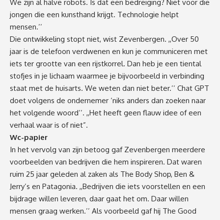
We zijn al halve robots. Is dat een bedreiging? Niet voor die
jongen die een kunsthand krijgt. Technologie helpt
mensen.’’
Die ontwikkeling stopt niet, wist Zevenbergen. ,,Over 50
jaar is de telefoon verdwenen en kun je communiceren met
iets ter grootte van een rijstkorrel. Dan heb je een tiental
stofjes in je lichaam waarmee je bijvoorbeeld in verbinding
staat met de huisarts. We weten dan niet beter.’’ Chat GPT
doet volgens de ondernemer ‘niks anders dan zoeken naar
het volgende woord’’. ,,Het heeft geen flauw idee of een
verhaal waar is of niet”.
Wc-papier
In het vervolg van zijn betoog gaf Zevenbergen meerdere
voorbeelden van bedrijven die hem inspireren. Dat waren
ruim 25 jaar geleden al zaken als The Body Shop, Ben &
Jerry’s en Patagonia. ,,Bedrijven die iets voorstellen en een
bijdrage willen leveren, daar gaat het om. Daar willen
mensen graag werken.’’ Als voorbeeld gaf hij The Good