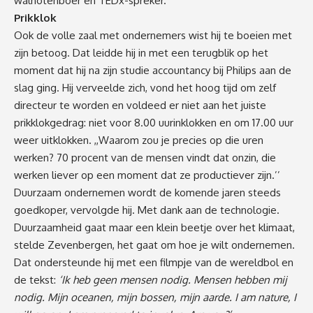
walnotenboer en TEDx-spreker.
Prikklok
Ook de volle zaal met ondernemers wist hij te boeien met
zijn betoog. Dat leidde hij in met een terugblik op het
moment dat hij na zijn studie accountancy bij Philips aan de
slag ging. Hij verveelde zich, vond het hoog tijd om zelf
directeur te worden en voldeed er niet aan het juiste
prikklokgedrag: niet voor
8.00 uur
inklokken en
om 17.00 uur
weer uitklokken. ,,Waarom zou je precies op die uren
werken? 70 procent van de mensen vindt dat onzin, die
werken liever op een moment dat ze productiever zijn.’’
Duurzaam ondernemen wordt de komende jaren steeds
goedkoper, vervolgde hij. Met dank aan de technologie.
Duurzaamheid gaat maar een klein beetje over het klimaat,
stelde Zevenbergen, het gaat om hoe je wilt ondernemen.
Dat ondersteunde hij met een filmpje van de wereldbol en
de tekst:
‘Ik heb geen mensen nodig. Mensen hebben mij
nodig. Mijn oceanen, mijn bossen, mijn aarde.
I am nature, I