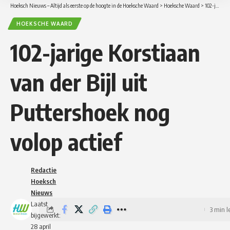
Hoeksch Nieuws – Altijd als eerste op de hoogte in de Hoeksche Waard
>
Hoeksche Waard
>
102-jarige Korstiaan van der Bijl uit Puttershoek nog volop actief
HOEKSCHE WAARD
102-jarige Korstiaan
van der Bijl uit
Puttershoek nog
volop actief
Redactie
Hoeksch
Nieuws
Laatst
3 min l
bijgewerkt:
28 april