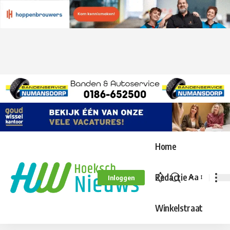
Home
Redactie
Aa
Inloggen
Lettergroo
aanpassen
Winkelstraat