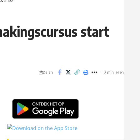
 november
makingscursus start
2 min lezen
Delen