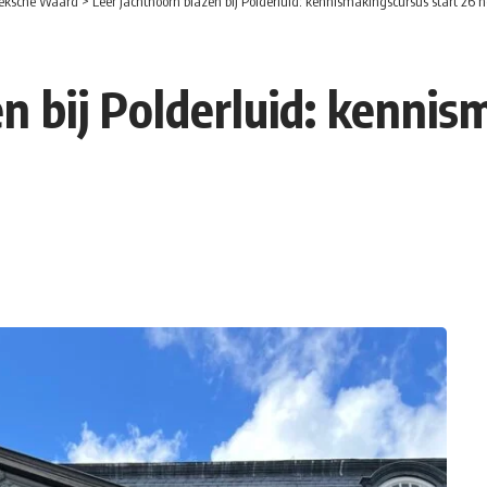
eksche Waard
>
Leer jachthoorn blazen bij Polderluid: kennismakingscursus start 26
n bij Polderluid: kennis