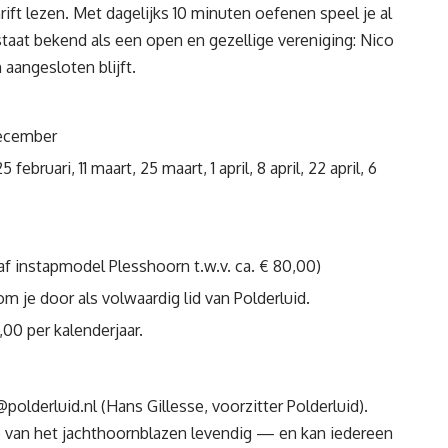
rift lezen. Met dagelijks 10 minuten oefenen speel je al
taat bekend als een open en gezellige vereniging: Nico
aangesloten blijft.
december
5 februari, 11 maart, 25 maart, 1 april, 8 april, 22 april, 6
af instapmodel Plesshoorn t.w.v. ca. € 80,00)
m je door als volwaardig lid van Polderluid.
,00 per kalenderjaar.
@polderluid.nl
(Hans Gillesse, voorzitter Polderluid).
ie van het jachthoornblazen levendig — en kan iedereen