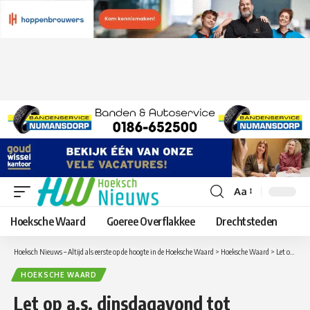
Aa
Lettergrootte
aanpassen
Hoeksche Waard
Goeree Overflakkee
Drechtsteden
Hoeksch Nieuws – Altijd als eerste op de hoogte in de Hoeksche Waard
>
Hoeksche Waard
>
Let op a.s. dinsdagavond tot woensdag morgen is de Haringvlietbrug in beide richtingen afgesloten
HOEKSCHE WAARD
Let op a.s. dinsdagavond tot