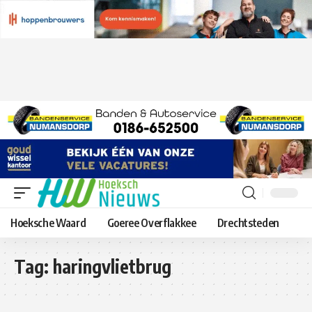
Hoeksche Waard
Goeree Overflakkee
Drechtsteden
Tag:
haringvlietbrug