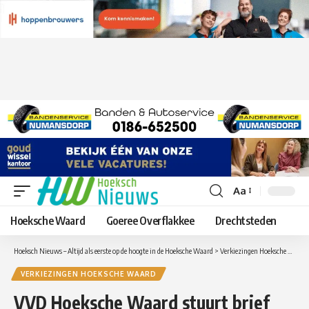
Aa
Lettergrootte
aanpassen
Hoeksche Waard
Goeree Overflakkee
Drechtsteden
Hoeksch Nieuws – Altijd als eerste op de hoogte in de Hoeksche Waard
>
Verkiezingen Hoeksche Waard
VERKIEZINGEN HOEKSCHE WAARD
VVD Hoeksche Waard stuurt brief