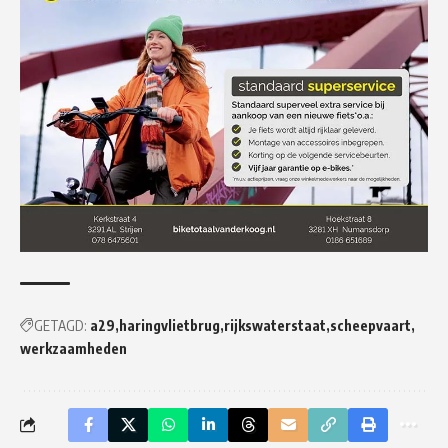
GETAGD:
a29
haringvlietbrug
rijkswaterstaat
scheepvaart
werkzaamheden