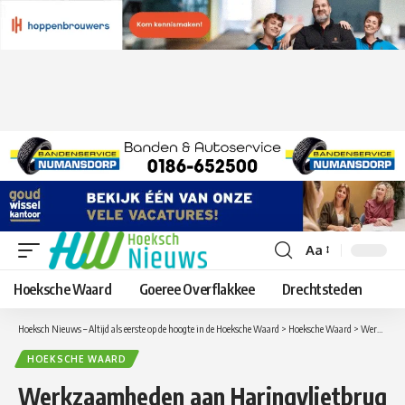
Aa
Lettergrootte
aanpassen
Hoeksche Waard
Goeree Overflakkee
Drechtsteden
Hoeksch Nieuws – Altijd als eerste op de hoogte in de Hoeksche Waard
>
Hoeksche Waard
>
Werkzaamheden aan Haringvlietbrug starten dit weekend
HOEKSCHE WAARD
Werkzaamheden aan Haringvlietbrug