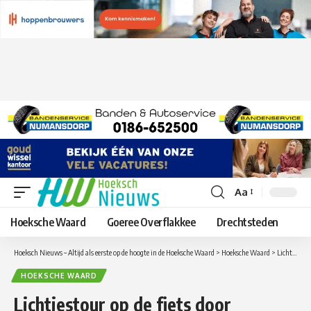
Aa
Lettergrootte
aanpassen
Hoeksche Waard
Goeree Overflakkee
Drechtsteden
Hoeksch Nieuws – Altijd als eerste op de hoogte in de Hoeksche Waard
>
Hoeksche Waard
>
Lichtjestour op de fiets door Klaaswaal op vrijdag 31 januari
HOEKSCHE WAARD
Lichtjestour op de fiets door