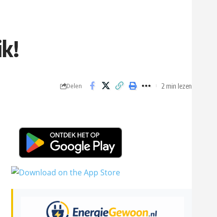
ik!
2 min lezen
Delen