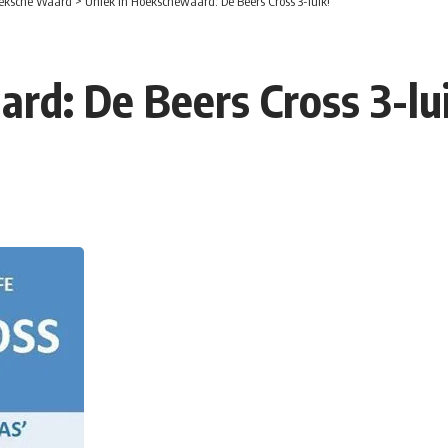
eksche Waard
>
Uniek in Hoekschewaard: De Beers Cross 3-luik!
rd: De Beers Cross 3-lu