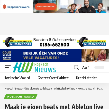
Aa
Lettergrootte
aanpassen
Hoeksche Waard
Goeree Overflakkee
Drechtsteden
Hoeksch Nieuws – Altijd als eerste op de hoogte in de Hoeksche Waard
>
Hoeksche Waard
>
Maak je eigen beats met Ableton live
HOEKSCHE WAARD
Maak je eigen beats met Ableton live