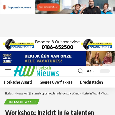
Aa
Lettergrootte
aanpassen
Hoeksche Waard
Goeree Overflakkee
Drechtsteden
Hoeksch Nieuws – Altijd als eerste op de hoogte in de Hoeksche Waard
>
Hoeksche Waard
>
Workshop: Inzicht in je talenten
HOEKSCHE WAARD
Workshop: Inzicht in je talenten