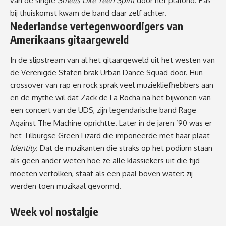
van de single
Smells Like Teen Spirit
door het plafond. Pas
bij thuiskomst kwam de band daar zelf achter.
Nederlandse vertegenwoordigers van
Amerikaans gitaargeweld
In de slipstream van al het gitaargeweld uit het westen van
de Verenigde Staten brak Urban Dance Squad door. Hun
crossover van rap en rock
sprak veel muziekliefhebbers aan
en de mythe wil dat Zack de La Rocha na het bijwonen van
een concert van de UDS, zijn legendarische band Rage
Against The Machine oprichtte. Later in de jaren ’90 was er
het Tilburgse Green Lizard die imponeerde met haar plaat
Identity
. Dat de muzikanten die straks op het podium staan
als geen ander weten hoe ze alle klassiekers uit die tijd
moeten vertolken, staat als een paal boven water: zij
werden toen muzikaal gevormd.
Week vol nostalgie