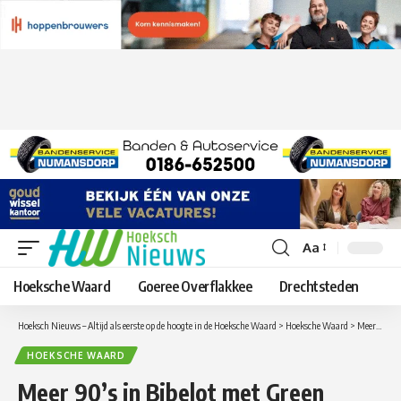
Aa
Lettergrootte
aanpassen
Hoeksche Waard
Goeree Overflakkee
Drechtsteden
Hoeksch Nieuws – Altijd als eerste op de hoogte in de Hoeksche Waard
>
Hoeksche Waard
>
Meer 90’s in Bibelot met Green Lizard ft. Rudeboy
HOEKSCHE WAARD
Meer 90’s in Bibelot met Green