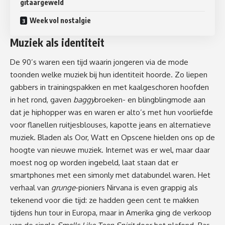
gitaargeweld
Week vol nostalgie
Muziek als identiteit
De 90’s waren een tijd waarin jongeren via de mode
toonden welke muziek bij hun identiteit hoorde. Zo liepen
gabbers in trainingspakken en met kaalgeschoren hoofden
in het rond, gaven
baggy
broeken- en blingblingmode aan
dat je hiphopper was en waren er alto’s met hun voorliefde
voor flanellen ruitjesblouses, kapotte jeans en alternatieve
muziek. Bladen als Oor, Watt en Opscene hielden ons op de
hoogte van nieuwe muziek. Internet was er wel, maar daar
moest nog op worden ingebeld, laat staan dat er
smartphones met een
simonly
met databundel waren. Het
verhaal van
grunge
-pioniers Nirvana is even grappig als
tekenend voor die tijd: ze hadden geen cent te makken
tijdens hun tour in Europa, maar in Amerika ging de verkoop