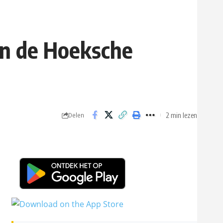
in de Hoeksche
2 min lezen
Delen