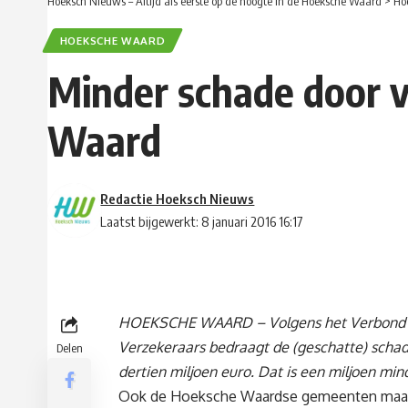
Hoeksch Nieuws – Altijd als eerste op de hoogte in de Hoeksche Waard
>
Ho
HOEKSCHE WAARD
Minder schade door 
Waard
Redactie Hoeksch Nieuws
Laatst bijgewerkt: 8 januari 2016 16:17
HOEKSCHE WAARD – Volgens het Verbond
Verzekeraars bedraagt de (geschatte) schad
Delen
dertien miljoen euro. Dat is een miljoen min
Ook de Hoeksche Waardse gemeenten maakt