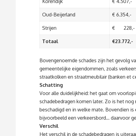
Korendijk
€ 4.507,-
Oud-Beijerland
€ 6.354,-
Strijen
€ 228,-
Totaal
€23.772,-
Bovengenoemde schades zijn het gevolg van
gemeentelijke eigendommen, zoals verkeersb
straatkolken en straatmeubilair (banken et ce
Schatting
Voor alle duidelijkheid: het gaat om voorlopi
schadebedragen komen later. Zo is het nog ni
beschadigd en in welke mate. Bovendien is 
bijvoorbeeld een verkeersbord… daarvoor gel
Verschil
Het verschil in de schadebedragen is uitera