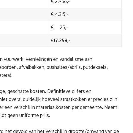
€ 2.956,-
€ 4.315,-
€ 25,-
€17.258,-
 vuurwerk, vernielingen en vandalisme aan
orden, afvalbakken, bushaltes/abri’s, putdeksels,
tera).
ge, geschatte kosten. Definitieve cijfers en
et overal duidelijk hoeveel straatkolken er precies zijn
er een verschil in materiaalkosten per gemeente. Neem
dt geen uniforme prijs.
ard het gevolg van het verschil in grootte/omvang van de