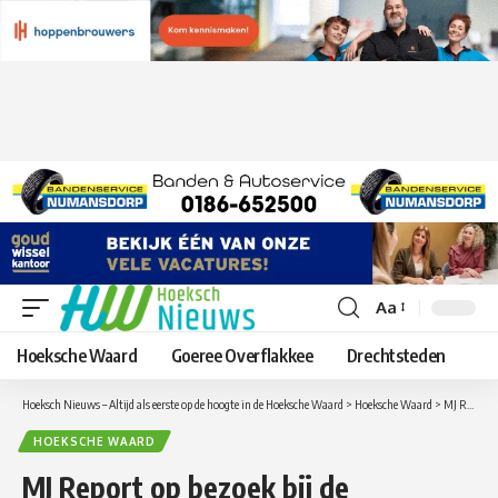
Aa
Lettergrootte
aanpassen
Hoeksche Waard
Goeree Overflakkee
Drechtsteden
Hoeksch Nieuws – Altijd als eerste op de hoogte in de Hoeksche Waard
>
Hoeksche Waard
>
MJ Report op bezoek bij de Strijensche Golfclub
HOEKSCHE WAARD
MJ Report op bezoek bij de