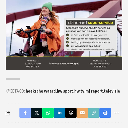
GETAGD:
hoeksche waard
hw sport
hw tv
mj report
televisie