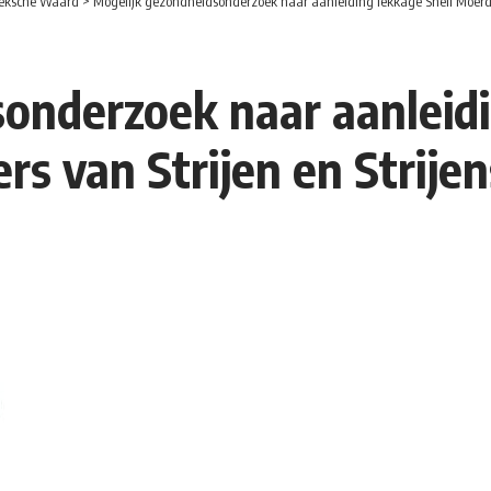
eksche Waard
>
Mogelijk gezondheidsonderzoek naar aanleiding lekkage Shell Moerdij
onderzoek naar aanleidi
s van Strijen en Strije