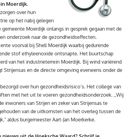
in Moerdijk.
 zorgen over hun
rie op het nabij gelegen
 de gemeente Moerdijk onlangs in gesprek gegaan met de
en onderzoek naar de gezondheidseffecten.
cente voorval bij Shell Moerdijk waarbij gedurende
ende stof ethyleenoxide ontsnapte. Het buurtschap
derd van het industrieterrein Moerdijk. Bij wind variërend
igt Strijensas en de directe omgeving eveneens onder de
 bezorgd over hun gezondheidsrisico’s. Het college van
iften met het uit te voeren gezondheidsonderzoek. ,,Wij
e inwoners van Strijen en zeker van Strijensas te
gehouden van de uitkomsten van het overleg tussen de
,” aldus burgemeester Aart-Jan Moerkerke.
 nieuws uit de Hoeksche Waard? Schrijf je