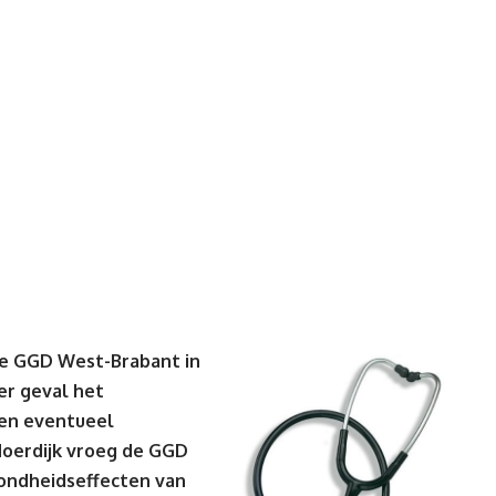
de GGD West-Brabant in
er geval het
een eventueel
oerdijk vroeg de GGD
ondheidseffecten van