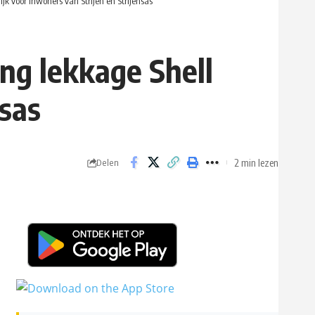
k voor inwoners van Strijen en Strijensas
ng lekkage Shell
nsas
2 min lezen
Delen