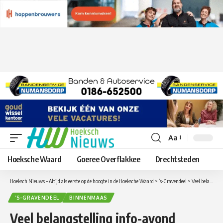
Aa
Lettergrootte
aanpassen
Hoeksche Waard
Goeree Overflakkee
Drechtsteden
Hoeksch Nieuws – Altijd als eerste op de hoogte in de Hoeksche Waard
>
’s-Gravendeel
>
Veel belangstelling info-avond nieuwbouw Roodenburg Vermaatstraat in ‘s-Gravendeel
’S-GRAVENDEEL
BINNENMAAS
Veel belangstelling info-avond