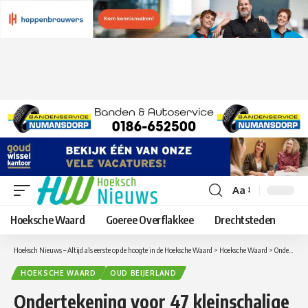
Aa
Lettergrootte
aanpassen
Hoeksche Waard
Goeree Overflakkee
Drechtsteden
Hoeksch Nieuws – Altijd als eerste op de hoogte in de Hoeksche Waard
>
Hoeksche Waard
>
Ondertekening voor 47 kleinschalige appartementen aan de Stougjesdijk in Oud-Beijerland
HOEKSCHE WAARD
OUD BEIJERLAND
Ondertekening voor 47 kleinschalige